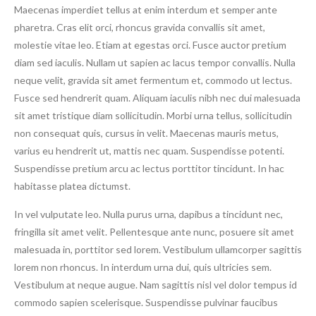
Maecenas imperdiet tellus at enim interdum et semper ante
pharetra. Cras elit orci, rhoncus gravida convallis sit amet,
molestie vitae leo. Etiam at egestas orci. Fusce auctor pretium
diam sed iaculis. Nullam ut sapien ac lacus tempor convallis. Nulla
neque velit, gravida sit amet fermentum et, commodo ut lectus.
Fusce sed hendrerit quam. Aliquam iaculis nibh nec dui malesuada
sit amet tristique diam sollicitudin. Morbi urna tellus, sollicitudin
non consequat quis, cursus in velit. Maecenas mauris metus,
varius eu hendrerit ut, mattis nec quam. Suspendisse potenti.
Suspendisse pretium arcu ac lectus porttitor tincidunt. In hac
habitasse platea dictumst.
In vel vulputate leo. Nulla purus urna, dapibus a tincidunt nec,
fringilla sit amet velit. Pellentesque ante nunc, posuere sit amet
malesuada in, porttitor sed lorem. Vestibulum ullamcorper sagittis
lorem non rhoncus. In interdum urna dui, quis ultricies sem.
Vestibulum at neque augue. Nam sagittis nisl vel dolor tempus id
commodo sapien scelerisque. Suspendisse pulvinar faucibus