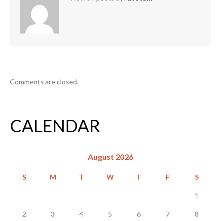
Comments are closed.
CALENDAR
August 2026
S
M
T
W
T
F
S
1
2
3
4
5
6
7
8