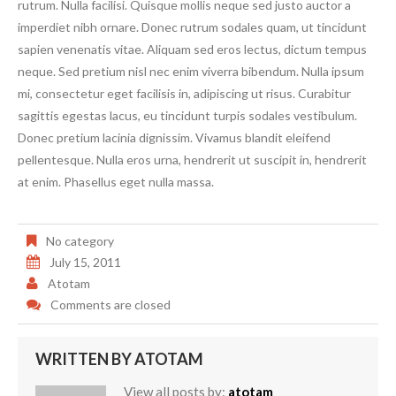
rutrum. Nulla facilisi. Quisque mollis neque sed justo auctor a
imperdiet nibh ornare. Donec rutrum sodales quam, ut tincidunt
sapien venenatis vitae. Aliquam sed eros lectus, dictum tempus
neque. Sed pretium nisl nec enim viverra bibendum. Nulla ipsum
mi, consectetur eget facilisis in, adipiscing ut risus. Curabitur
sagittis egestas lacus, eu tincidunt turpis sodales vestibulum.
Donec pretium lacinia dignissim. Vivamus blandit eleifend
pellentesque. Nulla eros urna, hendrerit ut suscipit in, hendrerit
at enim. Phasellus eget nulla massa.
No category
July 15, 2011
Atotam
Comments are closed
WRITTEN BY
ATOTAM
View all posts by:
atotam