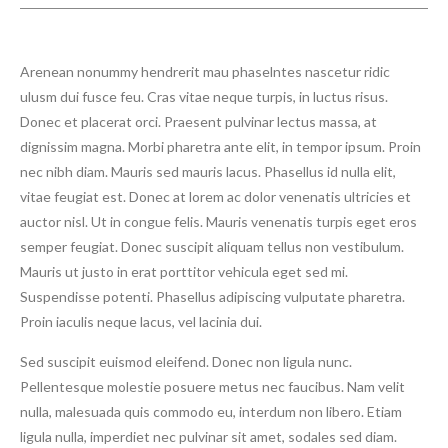
Arenean nonummy hendrerit mau phaselntes nascetur ridic
ulusm dui fusce feu. Cras vitae neque turpis, in luctus risus.
Donec et placerat orci. Praesent pulvinar lectus massa, at
dignissim magna. Morbi pharetra ante elit, in tempor ipsum. Proin
nec nibh diam. Mauris sed mauris lacus. Phasellus id nulla elit,
vitae feugiat est. Donec at lorem ac dolor venenatis ultricies et
auctor nisl. Ut in congue felis. Mauris venenatis turpis eget eros
semper feugiat. Donec suscipit aliquam tellus non vestibulum.
Mauris ut justo in erat porttitor vehicula eget sed mi.
Suspendisse potenti. Phasellus adipiscing vulputate pharetra.
Proin iaculis neque lacus, vel lacinia dui.
Sed suscipit euismod eleifend. Donec non ligula nunc.
Pellentesque molestie posuere metus nec faucibus. Nam velit
nulla, malesuada quis commodo eu, interdum non libero. Etiam
ligula nulla, imperdiet nec pulvinar sit amet, sodales sed diam.